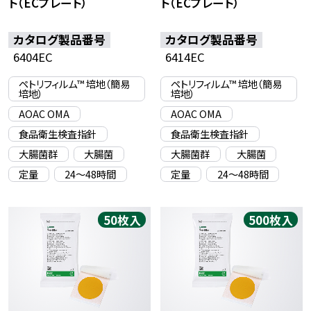
ト（ECプレート）
ト（ECプレート）
カタログ製品番号
カタログ製品番号
6404EC
6414EC
ペトリフィルム™ 培地（簡易
ペトリフィルム™ 培地（簡易
培地）
培地）
AOAC OMA
AOAC OMA
食品衛生検査指針
食品衛生検査指針
大腸菌群
大腸菌
大腸菌群
大腸菌
定量
24〜48時間
定量
24〜48時間
50枚入
500枚入