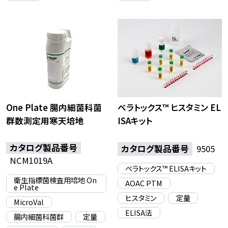
One Plate 腸内細菌科菌
ベラトックス™ ヒスタミン EL
群数測定用寒天培地
ISAキット
カタログ製品番号
カタログ製品番号
9505
NCM1019A
ベラトックス™ ELISAキット
衛生指標菌検査用培地 On
AOAC PTM
e Plate
ヒスタミン
定量
MicroVal
ELISA法
腸内細菌科菌群
定量