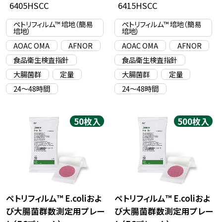
6405HSCC
6415HSCC
ペトリフィルム™ 培地（簡易
ペトリフィルム™ 培地（簡易
培地）
培地）
AOAC OMA
AFNOR
AOAC OMA
AFNOR
食品衛生検査指針
食品衛生検査指針
大腸菌群
定量
大腸菌群
定量
24〜48時間
24〜48時間
50枚入
500枚入
ペトリフィルム™
E.coli
およ
ペトリフィルム™
E.coli
およ
び大腸菌群数測定用プレー
び大腸菌群数測定用プレー