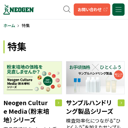
キーワード検索
お問い合わせ
ホーム
特集
特集
Neogen Cultur
サンプルハンドリ
e Media（粉末培
ング製品シリーズ
地）シリーズ
検査効率化に​つながる​“ひ
とく​ふう”を​加えた​サンプル