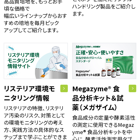
高品質培地を、もっとお手
ハンドリング製品を​ご紹介し
頃な価格で
ます。​
幅広いラインナップからおす
すめの培地を毎月ピック
アップしてご紹介します。
リステリア環境モ
Megazyme® 食
ニタリング情報
品分析キット＆試
薬​（メガザイム）
リステリアの特徴、リステリ
ア汚染のリスク、対策として
食品成分の定量や酵素活性
の環境モニタリングの考え
の測定に使用できるMegaz
方、実践方法の具体的なス
yme® 食品分析キットを中
テップまで学ぶことができま
心に、酵素活性測定用タブ