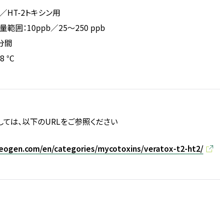
／HT-2トキシン用
囲：10ppb／25～250 ppb
分間
8 ℃
しては、以下のURLをご参照ください
eogen.com/en/categories/mycotoxins/veratox-t2-ht2/