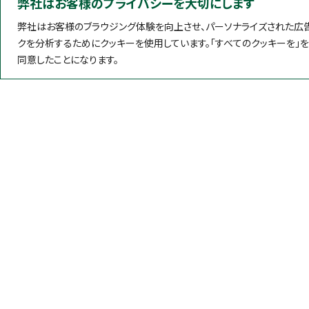
弊社はお客様のプライバシーを大切にします
弊社はお客様のブラウジング体験を向上させ、パーソナライズされた広告
クを分析するためにクッキーを使用しています。「すべてのクッキーを」
同意したことになります。
製品情報
微生物検査
粉末培地
簡易培地
遺伝子検査