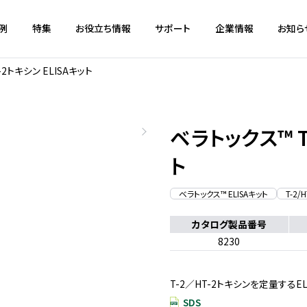
例
特集
お役立ち情報
サポート
企業情報
お知ら
-2トキシン ELISAキット
ベラトックス™ T-
ト
ベラトックス™ ELISAキット
T-2/
カタログ製品番号
8230
T-2／HT-2トキシンを定量するE
SDS