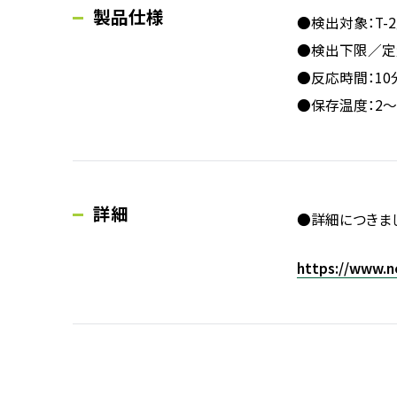
製品仕様
●検出対象：T-2
●検出下限／定量範
●反応時間：10
●保存温度：2～
詳細
●詳細につきま
https://www.n