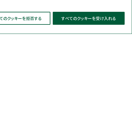
てのクッキーを拒否する
すべてのクッキーを受け入れる
導入事例
特集
お役立ち情報
培地（簡易培地）
物迅速検査システム
サポート
ステム（MDS）