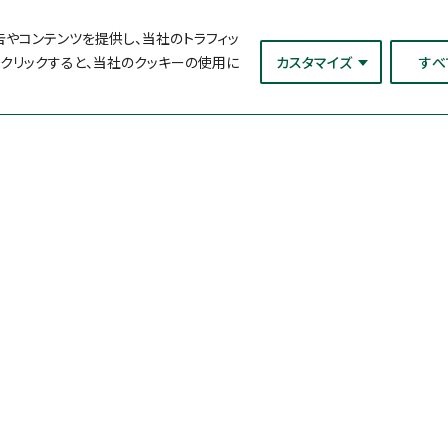
やコンテンツを提供し、当社のトラフィッ
をクリックすると、当社のクッキーの使用に
カスタマイズ
すべ
理化学検査
ブランド
食品成分分析キット
ペトリフィルム™ 
酵素活性測定キット・試薬
ソラリス™ 微生
キット
アレルゲン検査キット
病原菌自動検出シ