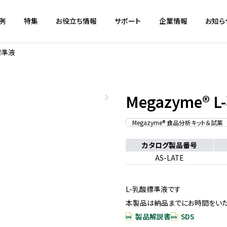
例
特集
お役立ち情報
サポート
企業情報
お知ら
酸標準液
Megazyme®
Megazyme® 食品分析キット＆試薬
カタログ製品番号
AS-LATE
L-乳酸標準液です
本製品は納品までにお時間をい
製品解説書
SDS