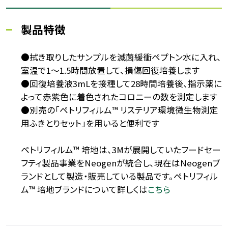
製品特徴
●拭き取りしたサンプルを滅菌緩衝ペプトン水に入れ、
室温で1～1.5時間放置して、損傷回復培養します
●回復培養液3mLを接種して28時間培養後、指示薬に
よって赤紫色に着色されたコロニーの数を測定します
●別売の「ペトリフィルム™ リステリア環境微生物測定
用ふきとりセット」を用いると便利です
ペトリフィルム™ 培地は、3Mが展開していたフードセー
フティ製品事業をNeogenが統合し、現在はNeogenブ
ランドとして製造・販売している製品です。ペトリフィル
ム™ 培地ブランドについて詳しくは
こちら