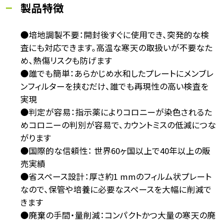
製品特徴
●培地調製不要：開封後すぐに使用でき、突発的な検
査にも対応できます。高温な寒天の取扱いが不要なた
め、熱傷リスクも防げます
●誰でも簡単：あらかじめ水和したプレートにメンブレ
ンフィルターを挟むだけ、誰でも再現性の高い検査を
実現
●判定が容易：指示薬によりコロニーが染色されるた
めコロニーの判別が容易で、カウントミスの低減につな
がります
●国際的な信頼性： 世界60ヶ国以上で40年以上の販
売実績
●省スペース設計：厚さ約1 mmのフィルム状プレート
なので、保管や培養に必要なスペースを大幅に削減で
きます
●廃棄の手間・量削減：コンパクトかつ大量の寒天の廃