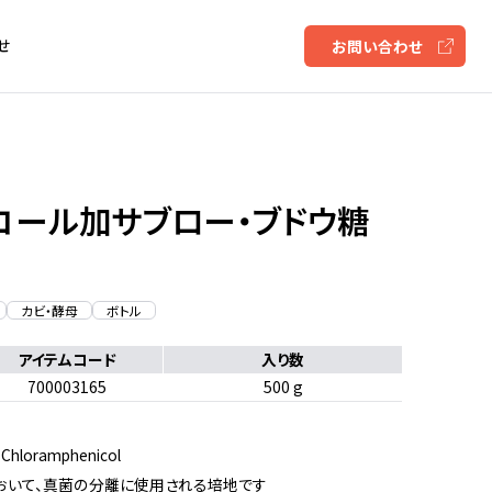
せ
お問い合わせ
コール加サブロー・ブドウ糖
カビ・酵母
ボトル
アイテムコード
入り数
700003165
500 g
 Chloramphenicol
おいて、真菌の分離に使用される培地です