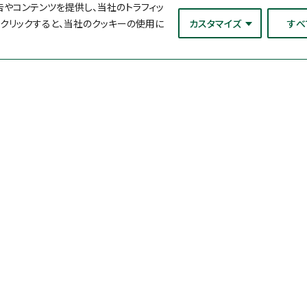
やコンテンツを提供し、当社のトラフィッ
をクリックすると、当社のクッキーの使用に
カスタマイズ
すべ
理化学検査
ブランド
食品成分分析キット
ペトリフィルム™ 
酵素活性測定キット・試薬
ソラリス™ 微生
キット
アレルゲン検査キット
病原菌自動検出シ
マト検査キット
カビ毒検査キット
Neogen Cultur