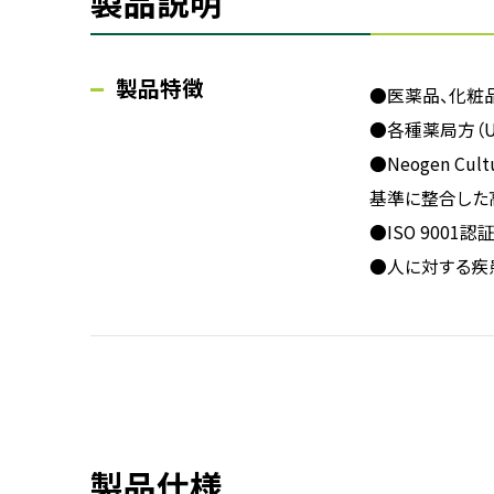
製品説明
製品特徴
●医薬品、化粧
●各種薬局方（
●Neogen 
基準に整合した
●ISO 900
●人に対する疾
製品仕様