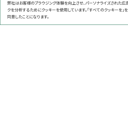
弊社はお客様のブラウジング体験を向上させ、パーソナライズされた広告
クを分析するためにクッキーを使用しています。「すべてのクッキーを」
同意したことになります。
製品情報
微生物検査
粉末培地
簡易培地
遺伝子検査
イムノクロ
ネオジェンジャパン株式会社