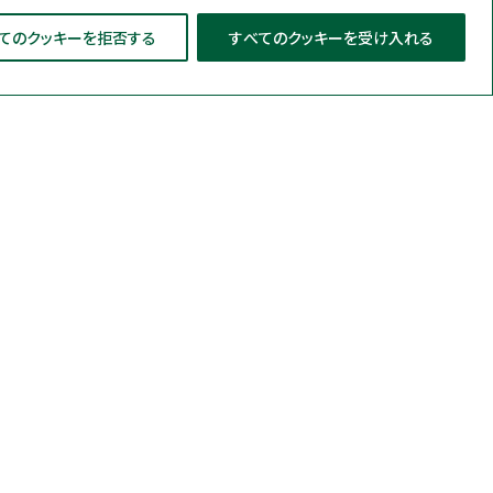
てのクッキーを拒否する
すべてのクッキーを受け入れる
導入事例
特集
お役立ち情報
培地（簡易培地）
物迅速検査システム
サポート
ステム（MDS）
e Media（粉末培地）
企業情報