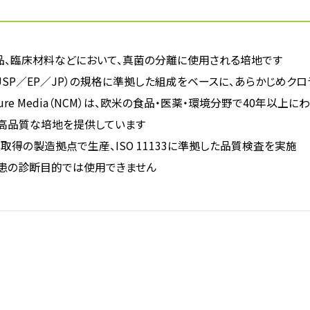
品、臨床材料などにおいて、真菌の分離に使用される培地です
USP／EP／JP）の規格に準拠した組成をベースに、あらかじめク
Culture Media（NCM）は、欧米の食品・医薬・環境分野で40
高品質な培地を提供しています
1認証取得の製造拠点で生産、ISO 11133に準拠した品質検査を実施
患の診断目的では使用できません