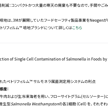
量削減：コンパクトかつ大量の寒天の廃棄も不要なので、手間やご
 培地は、3Mが展開していたフードセーフティ製品事業をNeogenが
トリフィルム™ 培地ブランドについて詳しくは
こちら
n of Single Cell Contamination of Salmonella in Foods by
れたペトリフィルム™ サルモネラ属菌測定用システムの利点
感度：
生牛肉および生冷凍海老を用い、フローサイトグラム(セルソーター)
産生型
Salmonella Westhampston
の各1細胞（Cell）を、それ