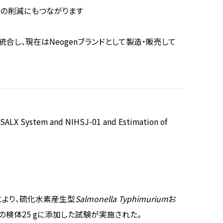
みの削減にもつながります
統合し、現在はNeogenブランドとして製造・販売して
 SALX System and NIHSJ-01 and Estimation of
により、硫化水素産生型
Salmonella Typhimurium
お
ぞれの検体25 gに添加した試験が実施された。