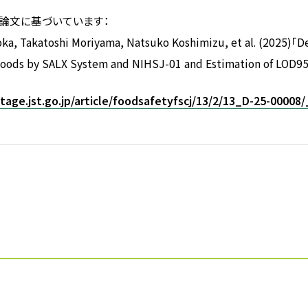
論文に基づいています：
ka, Takatoshi Moriyama, Natsuko Koshimizu, et al. (2025)「De
Foods by SALX System and NIHSJ-01 and Estimation of LOD95
tage.jst.go.jp/article/foodsafetyfscj/13/2/13_D-25-00008/