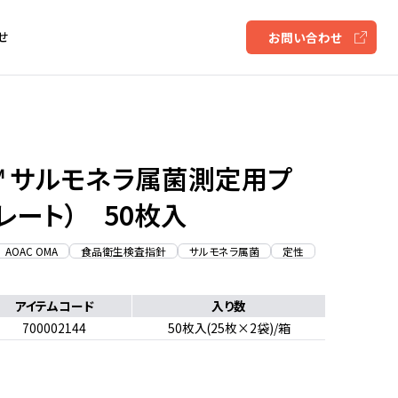
せ
お問い合わせ
™ サルモネラ属菌測定用プ
プレート）
50枚入
AOAC OMA
食品衛生検査指針
サルモネラ属菌
定性
アイテムコード
入り数
700002144
50枚入(25枚×2袋)/箱