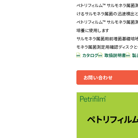
ペトリフィルム™ サルモネラ属
けるサルモネラ属菌の迅速検出
ペトリフィルム™ サルモネラ属菌
培養に使用します
サルモネラ属菌用前増菌基礎培地、
モネラ属菌測定用確認ディスクと
カタログ
取扱説明書
製
お問い合わせ