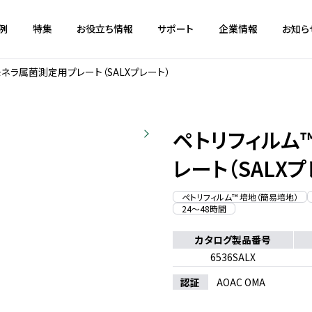
例
特集
お役立ち情報
サポート
企業情報
お知ら
モネラ属菌測定用プレート（SALXプレート）
ペトリフィルム
50枚入
レート（SALX
ペトリフィルム™ 培地（簡易培地）
24〜48時間
カタログ製品番号
6536SALX
認証
AOAC OMA