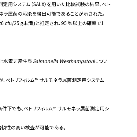
菌測定用システム（SALX）を用いた比較試験の結果、ペト
ルモネラ属菌の汚染を検出可能であることが示された。
cfu/25 g未満」と推定され、95 %以上の確率で1
硫化水素非産生型
Salmonella Westhampston
につい
、ペトリフィルム™ サルモネラ属菌測定用システム
な条件下でも、ペトリフィルム™ サルモネラ属菌測定用シ
信頼性の高い検査が可能である。