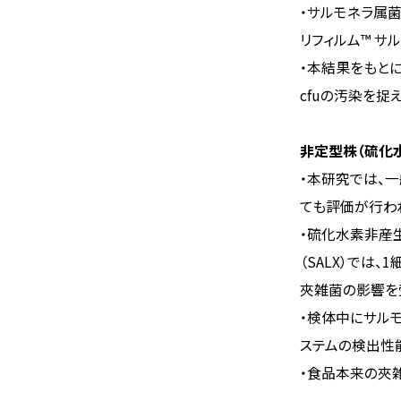
・サルモネラ属菌
リフィルム™ 
・本結果をもとにし
cfuの汚染を捉
非定型株（硫化
・本研究では、
ても評価が行わ
・硫化水素非産
（SALX）では
夾雑菌の影響を
・検体中にサルモ
ステムの検出性
・食品本来の夾