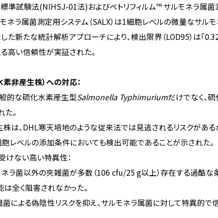
標準試験法(NIHSJ-01法)およびペトリフィルム™ サルモネラ属
サルモネラ属菌測定用システム（SALX）は1細胞レベルの微量なサ
た新たな統計解析アプローチにより、検出限界（LOD95）は「0.326 
える高い信頼性が実証された。
水素非産生株）への対応：
一般的な硫化水素産生型
Salmonella Typhimurium
だけでなく、
れた。
生株は、DHL寒天培地のような従来法では見逃されるリスクがあるが
、1細胞レベルの添加条件においても検出可能であることが示された。
受けない高い特異性：
ネラ菌以外の夾雑菌が多数（106 cfu/25 g以上）存在する過酷
能は全く阻害されなかった。
雑菌による偽陰性リスクを抑え、サルモネラ属菌に対して特異的で