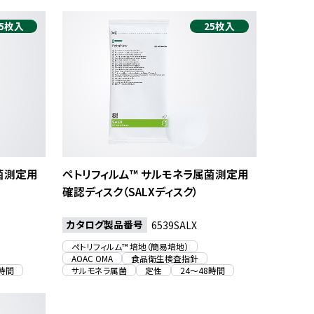
5枚入
25枚入
菌測定用
ペトリフィルム™ サルモネラ属菌測定用
確認ディスク（SALXディスク）
カタログ製品番号
6539SALX
ペトリフィルム™ 培地（簡易培地）
AOAC OMA
食品衛生検査指針
8時間
サルモネラ属菌
定性
24〜48時間