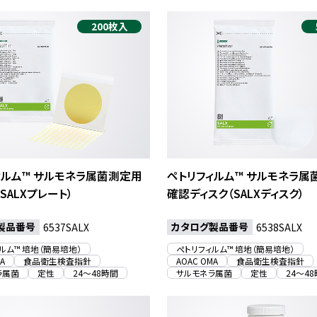
200枚入
ィルム™ サルモネラ属菌測定用
ペトリフィルム™ サルモネラ属
SALXプレート）
確認ディスク（SALXディスク）
製品番号
カタログ製品番号
6537SALX
6538SALX
ルム™ 培地（簡易培地）
ペトリフィルム™ 培地（簡易培地）
A
食品衛生検査指針
AOAC OMA
食品衛生検査指針
ラ属菌
定性
24〜48時間
サルモネラ属菌
定性
24〜4