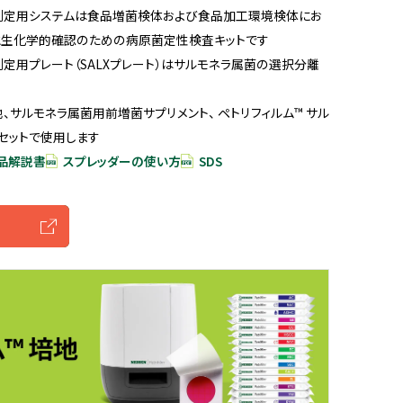
菌測定用システムは食品増菌検体および食品加工環境検体にお
と生化学的確認のための病原菌定性検査キットです
測定用プレート（SALXプレート）はサルモネラ属菌の選択分離
サルモネラ属菌用前増菌サプリメント、 ペトリフィルム™ サル
セットで使用します
品解説書
スプレッダーの使い方
SDS