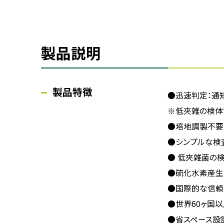
製品説明
製品特徴
●迅速判定：通
※低夾雑の検体
●培地調製不要
●シンプルな検
● 低夾雑菌の
●硫化水素産生
●国際的な信頼性
●世界60ヶ国
●省スペース設