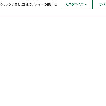
をクリックすると、当社のクッキーの使用に
カスタマイズ
すべ
理化学検査
ブランド
食品成分分析キット
ペトリフィルム™ 
酵素活性測定キット・試薬
ソラリス™ 微生
キット
アレルゲン検査キット
病原菌自動検出シ
マト検査キット
カビ毒検査キット
Neogen Cultur
ット
ヒスタミン検査キット
病原菌検査用培地 One