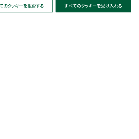
てのクッキーを拒否する
すべてのクッキーを受け入れる
導入事例
特集
お役立ち情報
培地（簡易培地）
物迅速検査システム
サポート
ステム（MDS）
e Media（粉末培地）
企業情報
 Broth One Plate