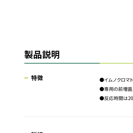
製品説明
特徴
●イムノクロマ
●専用の前増菌
●反応時間は2