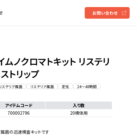
せ
お問い合わせ
0 イムノクロマトキット リステリ
トストリップ
リステリア属菌
リステリア属菌
定性
24〜48時間
アイテムコード
入り数
700002796
20検体用
ア属菌の迅速検査キットです