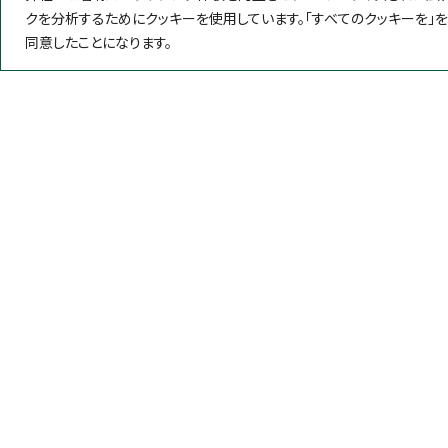
クを分析するためにクッキーを使用しています。「すべてのクッキーを」
同意したことになります。
製品情報
微生物検査
粉末培地
簡易培地
遺伝子検査
イムノクロ
ネオジェンジャパン株式会社
ATP検査キ