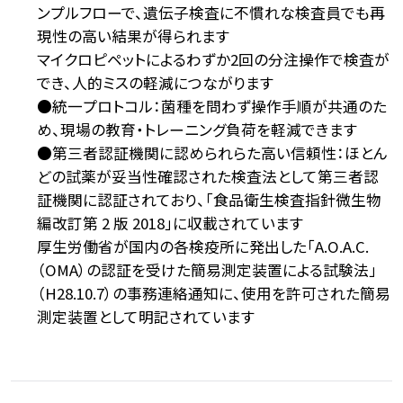
ンプルフローで、遺伝子検査に不慣れな検査員でも再
現性の高い結果が得られます
マイクロピペットによるわずか2回の分注操作で検査が
でき、人的ミスの軽減につながります
●統一プロトコル：菌種を問わず操作手順が共通のた
め、現場の教育・トレーニング負荷を軽減できます
●第三者認証機関に認められらた高い信頼性：ほとん
どの試薬が妥当性確認された検査法として第三者認
証機関に認証されており、「食品衛生検査指針微生物
編改訂第 2 版 2018」に収載されています
厚生労働省が国内の各検疫所に発出した「A.O.A.C.
（OMA）の認証を受けた簡易測定装置による試験法」
（H28.10.7）の事務連絡通知に、使用を許可された簡易
測定装置として明記されています