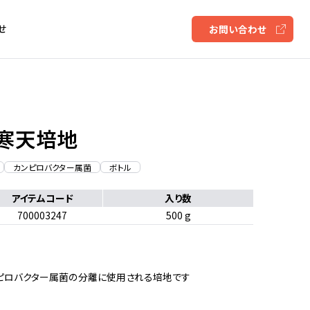
せ
お問い合わせ
x 寒天培地
カンピロバクター属菌
ボトル
アイテムコード
入り数
700003247
500 g
ピロバクター属菌の分離に使用される培地です