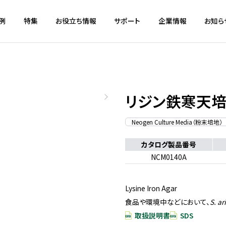
例
特集
お役立ち情報
サポート
企業情報
お知ら
リジン鉄寒天
Neogen Culture Media（粉末培地）
カタログ製品番号
NCM0140A
Lysine Iron Agar
食品や環境中などにおいて、
S. ar
取扱説明書
SDS