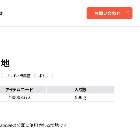
せ
お問い合わせ
培地
サルモネラ属菌
ボトル
アイテムコード
入り数
700003372
500 g
izonae
の分離に使用される培地です