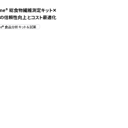
yme® 総食物繊維測定キット✕
の信頼性向上とコスト最適化
yme® 食品分析キット＆試薬