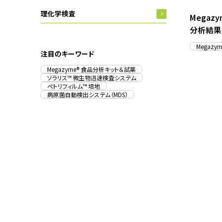
理化学検査
Megaz
分析結果
Megaz
注目のキーワード
Megazyme® 食品分析キット＆試薬
ソラリス™ 微生物迅速検査システム
ペトリフィルム™ 培地
病原菌自動検出システム（MDS）