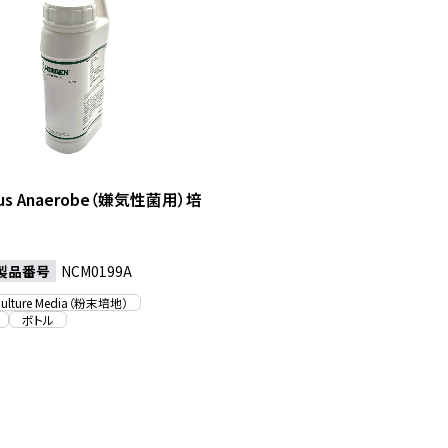
ious Anaerobe（嫌気性菌用）培
製品番号
NCM0199A
Culture Media（粉末培地）
ボトル