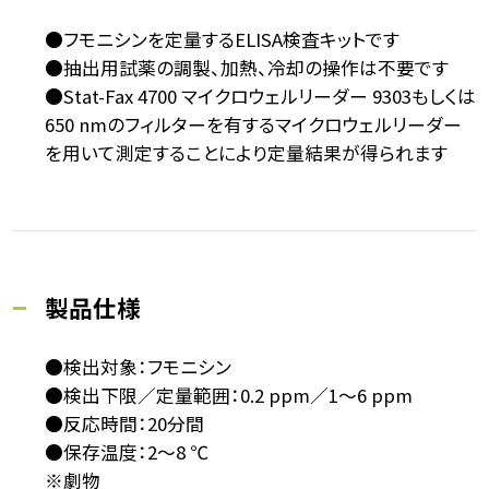
●フモニシンを定量するELISA検査キットです
●抽出用試薬の調製、加熱、冷却の操作は不要です
●Stat-Fax 4700 マイクロウェルリーダー 9303もしくは
650 nmのフィルターを有するマイクロウェルリーダー
を用いて測定することにより定量結果が得られます
製品仕様
●検出対象：フモニシン
●検出下限／定量範囲：0.2 ppm／1～6 ppm
●反応時間：20分間
●保存温度：2～8 ℃
※劇物