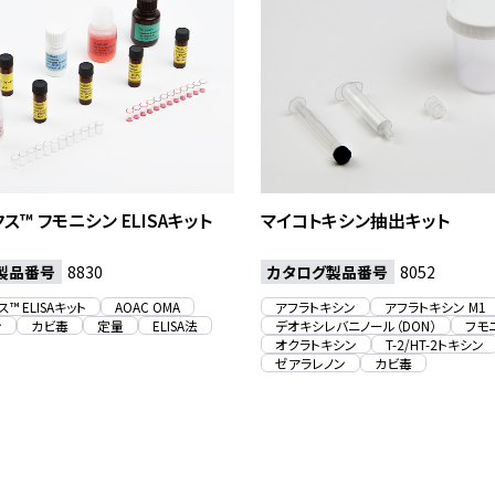
ス™ フモニシン ELISAキット
マイコトキシン抽出キット
製品番号
カタログ製品番号
8830
8052
™ ELISAキット
AOAC OMA
アフラトキシン
アフラトキシン M1
ン
カビ毒
定量
ELISA法
デオキシレバニノール（DON）
フモ
オクラトキシン
T-2/HT-2トキシン
ゼアラレノン
カビ毒