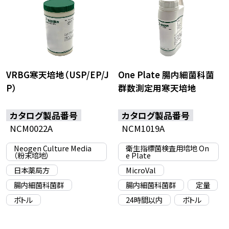
VRBG寒天培地（USP/EP/J
One Plate 腸内細菌科菌
P）
群数測定用寒天培地
カタログ製品番号
カタログ製品番号
NCM0022A
NCM1019A
Neogen Culture Media
衛生指標菌検査用培地 On
（粉末培地）
e Plate
日本薬局方
MicroVal
腸内細菌科菌群
腸内細菌科菌群
定量
ボトル
24時間以内
ボトル