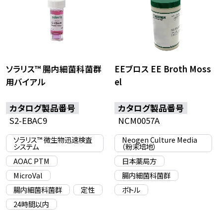
ソラリス™ 腸内細菌科菌群
EEブロス EE Broth Moss
用バイアル
el
カタログ製品番号
カタログ製品番号
S2-EBAC9
NCM0057A
ソラリス™ 微生物迅速検査
Neogen Culture Media
システム
（粉末培地）
AOAC PTM
日本薬局方
MicroVal
腸内細菌科菌群
腸内細菌科菌群
定性
ボトル
24時間以内